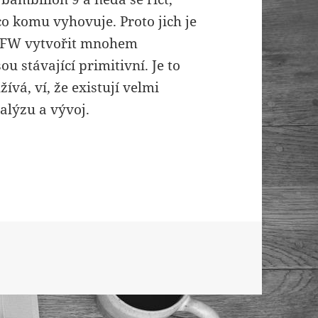
co komu vyhovuje. Proto jich je
o FW vytvořit mnohem
u stávající primitivní. Je to
vá, ví, že existují velmi
nalýzu a vývoj.