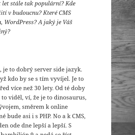
 let stále tak populární? Kde
užití v budoucnu? Které CMS
a, WordPress? A jaký je Váš
iný?
, je to dobrý server side jazyk.
ž kdo by se s tím vyvíjel. Je to
řed více než 30 lety. Od té doby
o viděl, ví, že je to dinosaurus,
vývojem, směrem k online
é bude asi i s PHP. No a k CMS,
en ode dne lepší a lepší. S
bambilión 9 a nedá se říct,