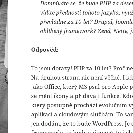
Domníváte se, že bude PHP za deset
vidíte přednosti tohoto jazyka, vy
převládne za 10 let? Drupal, Jooml
oblíbený framework? Zend, Nette, j
Odpověď:
To jsou dotazy! PHP za 10 let? Proč ne
Na druhou stranu nic není věčné. I kdy
jako Office, který MS psal pro Apple p
se mění ikony a přidávají funkce. Kdo t
který postupně prochází evolučním 
aplikaci a cloudovým službám. To sam
jen dodám, že to bude WordPress. Je d
frameworky to bude zajímavé. Je jich 