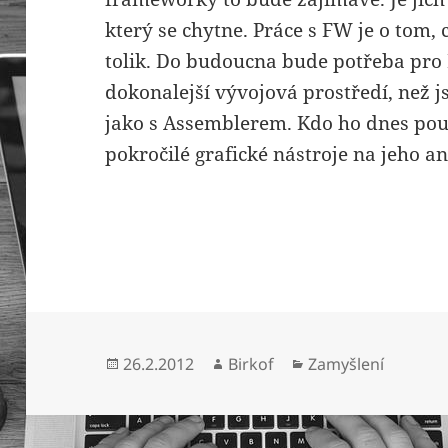
který se chytne. Práce s FW je o tom, 
tolik. Do budoucna bude potřeba pr
dokonalejší vývojová prostředí, než jso
jako s Assemblerem. Kdo ho dnes použí
pokročilé grafické nástroje na jeho a
Publikováno:
Autor:
Rubriky:
26.2.2012
Birkof
Zamyšlení