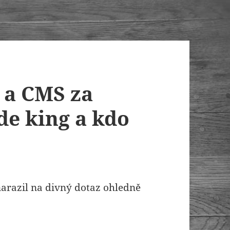
 a CMS za
de king a kdo
arazil na divný dotaz ohledně