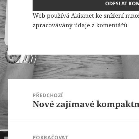
Web používá Akismet ke snížení mno
zpracovávány údaje z komentářů.
Navigace
pro
PŘEDCHOZÍ
Nové zajímavé kompaktn
příspěvek
Předchozí
příspěvek:
POKRAČOVAT