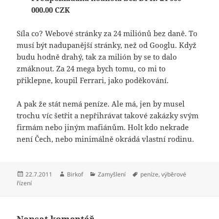
000.00 CZK
Síla co? Webové stránky za 24 miliónů bez daně. To
musí být nadupanější stránky, než od Googlu. Když
budu hodně drahý, tak za milión by se to dalo
zmáknout. Za 24 mega bych tomu, co mi to
přiklepne, koupil Ferrari, jako poděkování.
A pak že stát nemá peníze. Ale má, jen by musel
trochu víc šetřit a nepřihrávat takové zakázky svým
firmám nebo jiným mafiánům. Holt kdo nekrade
není Čech, nebo minimálně okrádá vlastní rodinu.
Publikováno:
Autor:
Rubriky:
Štítky:
22.7.2011
Birkof
Zamyšlení
peníze
,
výběrové
řízení
Napsat komentář