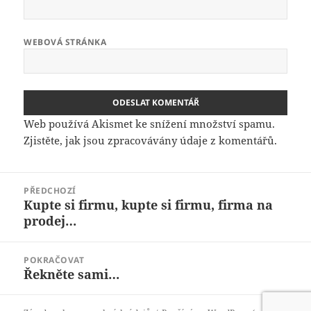
WEBOVÁ STRÁNKA
Web používá Akismet ke snížení množství spamu.
Zjistěte, jak jsou zpracovávány údaje z komentářů.
Navigace
PŘEDCHOZÍ
pro
Kupte si firmu, kupte si firmu, firma na
Předchozí
příspěvek
prodej…
příspěvek:
POKRAČOVAT
Řekněte sami…
Následující
příspěvek: