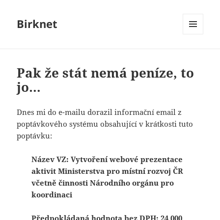
Birknet
MENU
A
WIDGETY
Pak že stát nemá peníze, to
jo…
Dnes mi do e-mailu dorazil informační email z
poptávkového systému obsahující v krátkosti tuto
poptávku:
Název VZ: Vytvoření webové prezentace
aktivit Ministerstva pro místní rozvoj ČR
včetně činnosti Národního orgánu pro
koordinaci
Předpokládaná hodnota bez DPH: 24 000