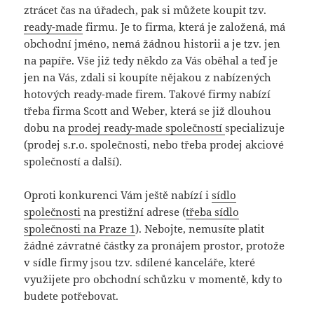
ztrácet čas na úřadech, pak si můžete koupit tzv.
ready-made
firmu. Je to firma, která je založená, má
obchodní jméno, nemá žádnou historii a je tzv. jen
na papíře. Vše již tedy někdo za Vás oběhal a teď je
jen na Vás, zdali si koupíte nějakou z nabízených
hotových ready-made firem. Takové firmy nabízí
třeba firma Scott and Weber, která se již dlouhou
dobu na
prodej ready-made společností
specializuje
(prodej s.r.o. společnosti, nebo třeba prodej akciové
společností a další).
Oproti konkurenci Vám ještě nabízí i
sídlo
společnosti
na prestižní adrese (
třeba sídlo
společnosti na Praze 1
). Nebojte, nemusíte platit
žádné závratné částky za pronájem prostor, protože
v sídle firmy jsou tzv. sdílené kanceláře, které
využijete pro obchodní schůzku v momentě, kdy to
budete potřebovat.