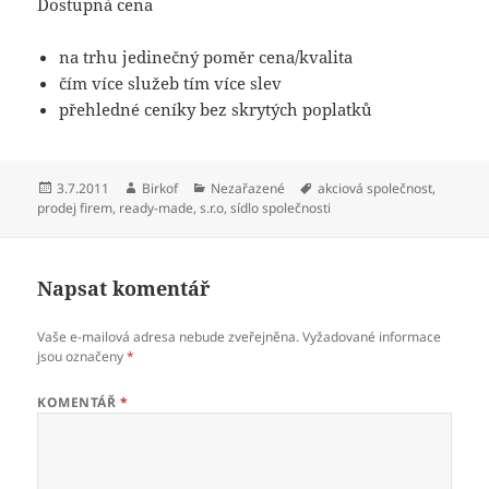
Dostupná cena
na trhu jedinečný poměr cena/kvalita
čím více služeb tím více slev
přehledné ceníky bez skrytých poplatků
Publikováno:
Autor:
Rubriky:
Štítky:
3.7.2011
Birkof
Nezařazené
akciová společnost
,
prodej firem
,
ready-made
,
s.r.o
,
sídlo společnosti
Napsat komentář
Vaše e-mailová adresa nebude zveřejněna.
Vyžadované informace
jsou označeny
*
KOMENTÁŘ
*