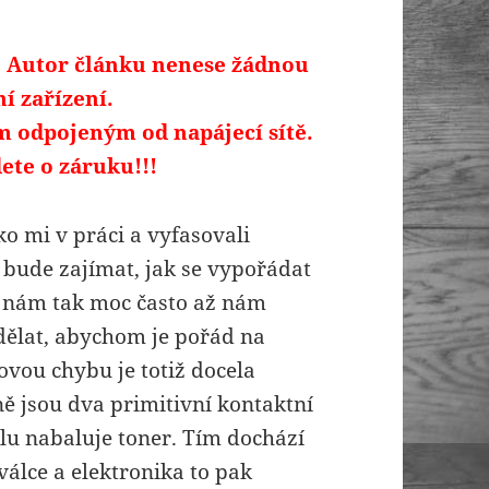
o. Autor článku nenese žádnou
í zařízení.
m odpojeným od napájecí sítě.
ete o záruku!!!
ako mi v práci a vyfasovali
é bude zajímat, jak se vypořádat
e nám tak moc často až nám
 dělat, abychom je pořád na
ovou chybu je totiž docela
ně jsou dva primitivní kontaktní
alu nabaluje toner. Tím dochází
álce a elektronika to pak