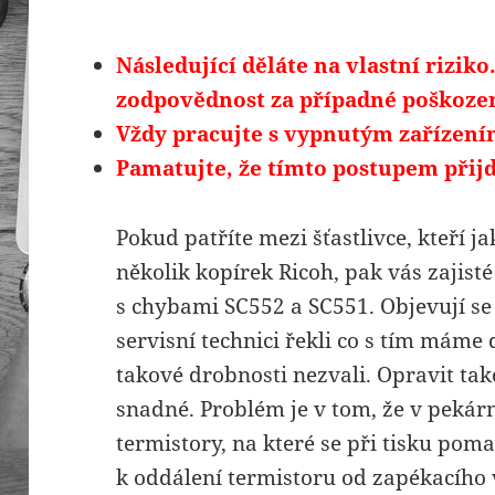
Následující děláte na vlastní rizik
zodpovědnost za případné poškozen
Vždy pracujte s vypnutým zařízení
Pamatujte, že tímto postupem přijd
Pokud patříte mezi šťastlivce, kteří j
několik kopírek Ricoh, pak vás zajist
s chybami SC552 a SC551. Objevují s
servisní technici řekli co s tím máme
takové drobnosti nezvali. Opravit tak
snadné. Problém je v tom, že v pekár
termistory, na které se při tisku pom
k oddálení termistoru od zapékacího v