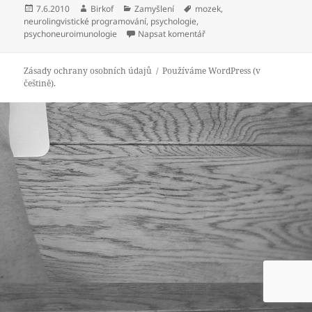
Publikováno:
Autor:
Rubriky:
Štítky:
7.6.2010
Birkof
Zamyšlení
mozek
,
neurolingvistické programování
,
psychologie
,
pro text s názvem Vše je jen
psychoneuroimunologie
Napsat komentář
Zásady ochrany osobních údajů
Používáme WordPress (v
češtině).