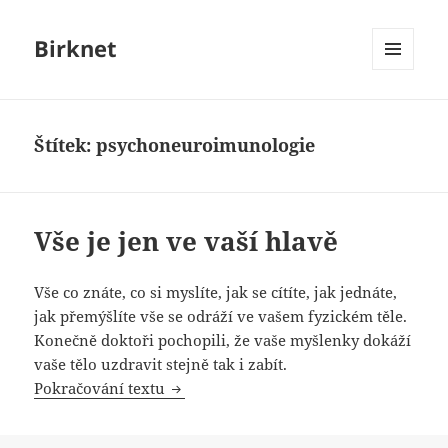
Birknet
MENU
A
WIDGETY
Štítek:
psychoneuroimunologie
Vše je jen ve vaší hlavě
Vše co znáte, co si myslíte, jak se cítíte, jak jednáte,
jak přemýšlíte vše se odráží ve vašem fyzickém těle.
Konečně doktoři pochopili, že vaše myšlenky dokáží
vaše tělo uzdravit stejně tak i zabít.
Vše je jen ve vaší hlavě
Pokračování textu