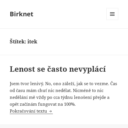
Birknet
MENU
A
WIDGETY
Štítek:
itek
Lenost se často nevyplácí
Jsem tvor lenivý. No, ono záleží, jak se to vezme. Čas
od času mám chuť nic nedělat. Nicméně to nic
nedělání mě vždy po cca týdnu lenošení přejde a
opět začínám fungovat na 100%.
Lenost se často nevyplácí
Pokračování textu