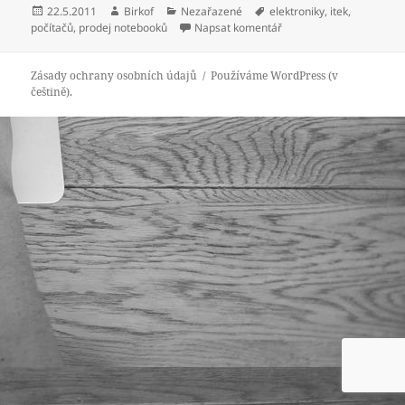
Publikováno:
Autor:
Rubriky:
Štítky:
22.5.2011
Birkof
Nezařazené
elektroniky
,
itek
,
pro text s názvem Lenost
počítačů
,
prodej notebooků
Napsat komentář
Zásady ochrany osobních údajů
Používáme WordPress (v
češtině).