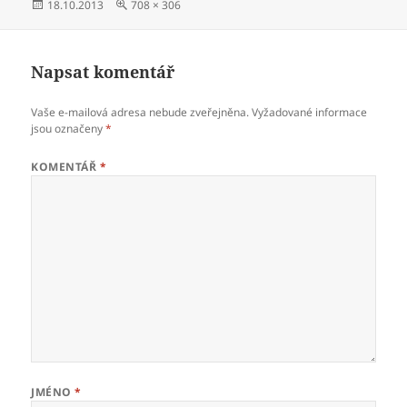
Publikováno:
Původní
18.10.2013
708 × 306
velikost:
Napsat komentář
Vaše e-mailová adresa nebude zveřejněna.
Vyžadované informace
jsou označeny
*
KOMENTÁŘ
*
JMÉNO
*