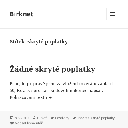
Birknet
MENU
A
WIDGETY
Štítek:
skryté poplatky
Žádné skryté poplatky
Pche, to jo, právě jsem za vložení inzerátu zaplatil
50,-Kč a ty sprosťáci si dovolí nakonec napsat:
Žádné skryté poplatky
Pokračování textu
Publikováno:
Autor:
Rubriky:
Štítky:
8.6.2010
Birkof
Postřehy
inzerát
,
skryté poplatky
pro text s názvem Žádné skryté poplatky
Napsat komentář