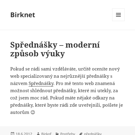
Birknet
MENU
A
WIDGETY
Spřednášky – moderní
způsob výuky
Pokud se rádi sami vzděláváte, určitě oceníte nový
web specializovaný na nejrůznější přednášky s
názvem
Spřednášky
. Pro mě tento web znamená
možnost shlédnout přednášky, které mi utekly, za
což jsem moc rád. Pokud máte nějaké odkazy na
přednášky, které byste rádi zde uveřejnili, pošlete je
autorům 😉
Publikováno:
Autor:
Rubriky:
Štítky:
18.6.2012
Birkof
Postřehy
přednášky