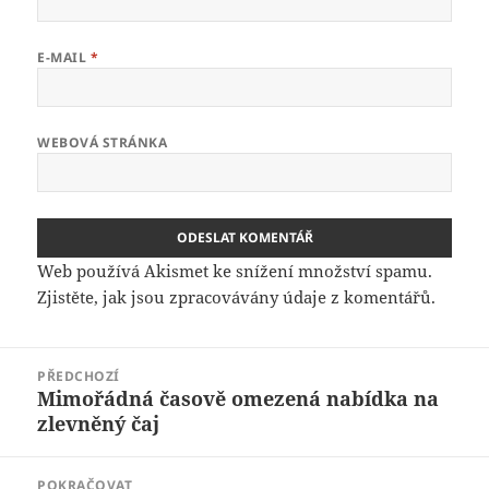
E-MAIL
*
WEBOVÁ STRÁNKA
Web používá Akismet ke snížení množství spamu.
Zjistěte, jak jsou zpracovávány údaje z komentářů.
Navigace
PŘEDCHOZÍ
pro
Mimořádná časově omezená nabídka na
Předchozí
příspěvek
zlevněný čaj
příspěvek:
POKRAČOVAT