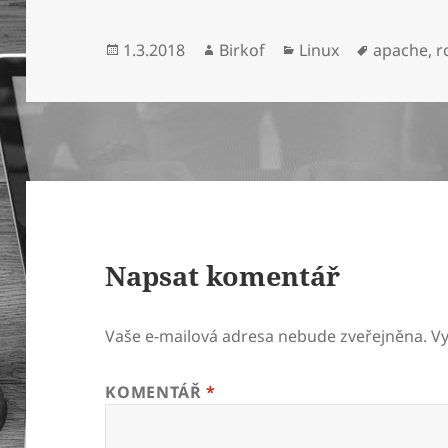
Publikováno:
Autor:
Rubriky:
Štítky:
1.3.2018
Birkof
Linux
apache
,
r
Napsat komentář
Vaše e-mailová adresa nebude zveřejněna.
V
KOMENTÁŘ
*