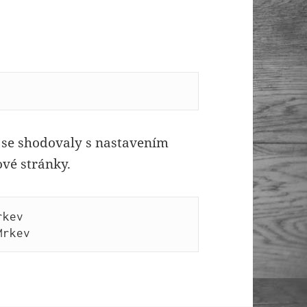
y se shodovaly s nastavením
vé stránky.
kev

Mrkev 