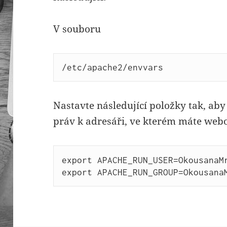
V souboru
/etc/apache2/envvars
Nastavte následující položky tak, ab
práv k adresáři, ve kterém máte webo
export APACHE_RUN_USER=OkousanaMr
export APACHE_RUN_GROUP=Okousana