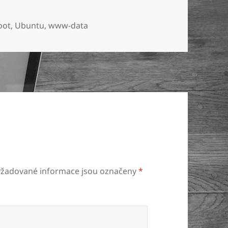
oot
,
Ubuntu
,
www-data
yžadované informace jsou označeny
*